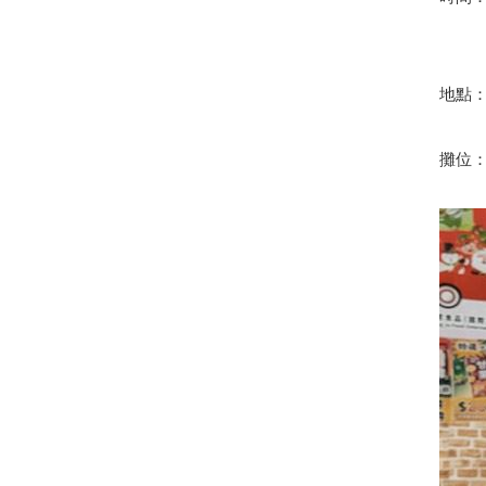
12月
地點
攤位：3F