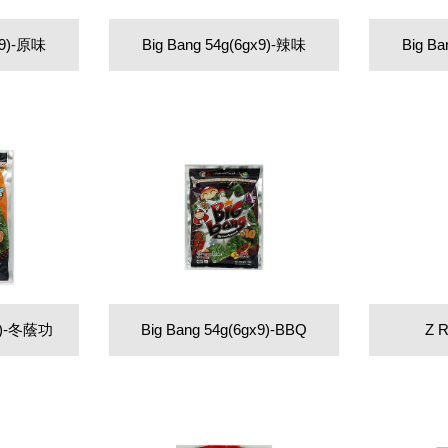
x9)-原味
Big Bang 54g(6gx9)-辣味
Big B
x9)-冬蔭功
Big Bang 54g(6gx9)-BBQ
Z 