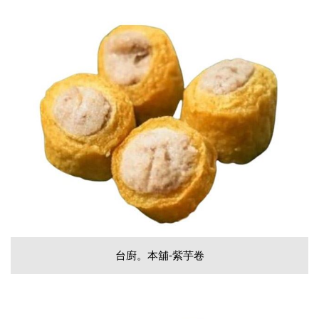
台廚。本舖-紫芋卷