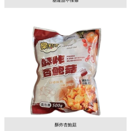
基隆甜不辣條
酥炸杏鮑菇