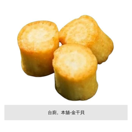
台廚。本舖-金干貝