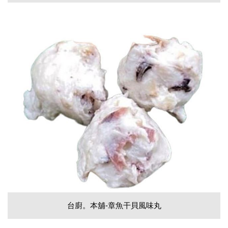
台廚。本舖-章魚干貝風味丸