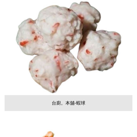
台廚。本舖-蝦球