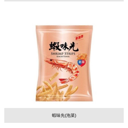
蝦味先(泡菜)