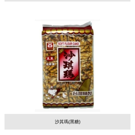
沙其瑪(黑糖)