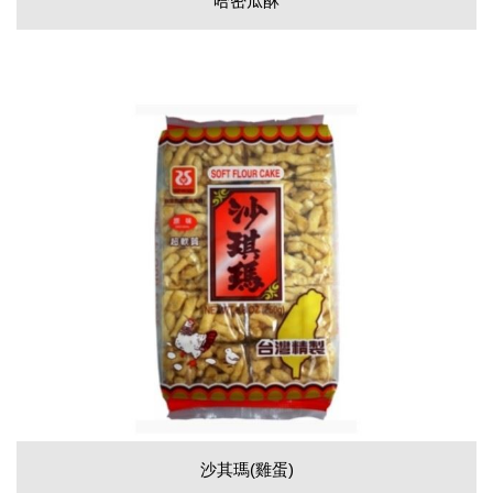
哈密瓜酥
沙其瑪(雞蛋)