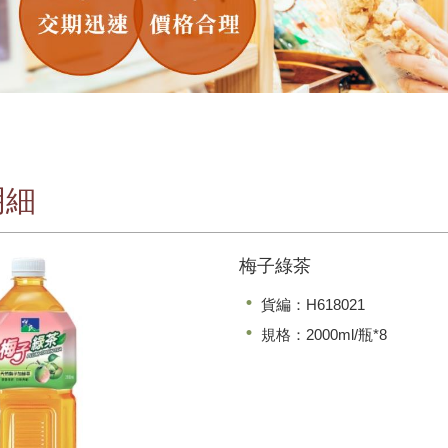
明細
梅子綠茶
貨編：H618021
規格：2000ml/瓶*8